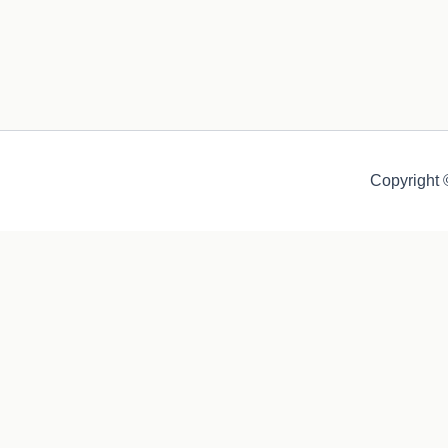
Copyright 
Auch diese Webseite nutzt Kekse - äh - Cookies, damit du ein 
Echte Kekse gibt's bei mir im Coaching und im Seminar ;-)
Schließen
Privacy Overview
This website uses cookies to improve your experience while you