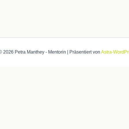
© 2026 Petra Manthey - Mentorin | Präsentiert von
Astra-WordP
optimales Ergebnis bekommst. .
Hab ich verstanden und akzeptie
 navigate through the website. Out of these, the cookies that a