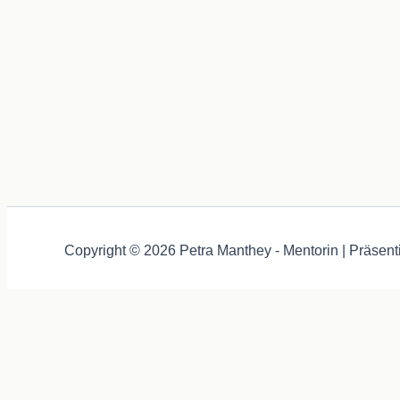
Copyright © 2026 Petra Manthey - Mentorin | Präsent
Auch diese Webseite nutzt Kekse - äh - Cookies, damit du ein
Echte Kekse gibt's bei mir im Coaching und im Seminar ;-)