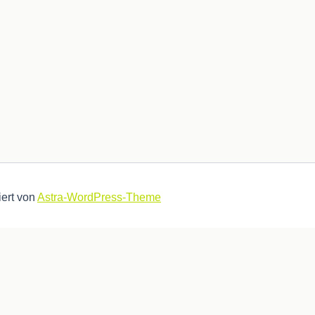
iert von
Astra-WordPress-Theme
 optimales Ergebnis bekommst. .
Hab ich verstanden und akzepti