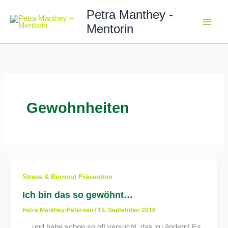
Zum
Petra Manthey -
Inhalt
Mentorin
springen
Gewohnheiten
Stress & Burnout Prävention
Ich bin das so gewöhnt…
Petra Manthey-Petersen
/
15. September 2016
… und habe schon so oft versucht, das zu ändern! Es