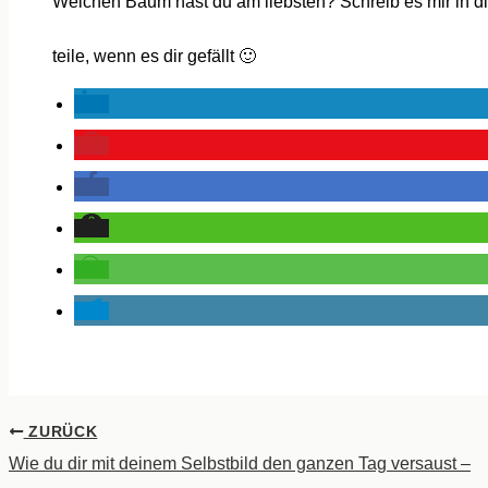
Welchen Baum hast du am liebsten? Schreib es mir in 
teile, wenn es dir gefällt 🙂
ZURÜCK
Wie du dir mit deinem Selbstbild den ganzen Tag versaust –