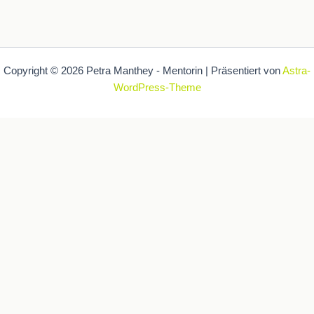
Copyright © 2026 Petra Manthey - Mentorin | Präsentiert von
Astra-
WordPress-Theme
Auch diese Webseite nutzt Kekse - äh - Cookies, damit du ein
optimales Ergebnis bekommst. .
Hab ich verstanden und akzeptiert.
Lies mehr zum Datenschutz
Echte Kekse gibt's bei mir im Coaching und im Seminar ;-)
Schließen
Privacy Overview
This website uses cookies to improve your experience while you
navigate through the website. Out of these, the cookies that are