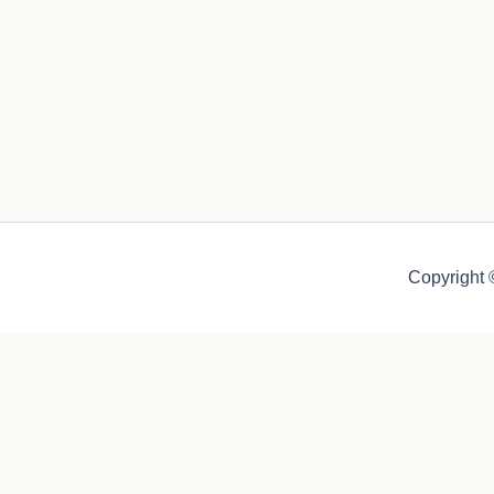
Copyright 
Auch diese Webseite nutzt Kekse - äh - Cookies, damit du ein 
Echte Kekse gibt's bei mir im Coaching und im Seminar ;-)