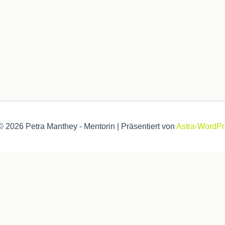
© 2026 Petra Manthey - Mentorin | Präsentiert von
Astra-WordP
optimales Ergebnis bekommst. .
Hab ich verstanden und akzeptie