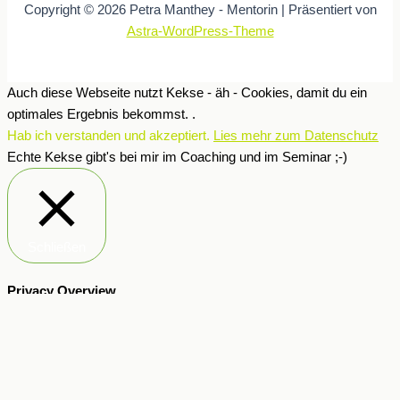
Copyright © 2026 Petra Manthey - Mentorin | Präsentiert von
Astra-WordPress-Theme
Auch diese Webseite nutzt Kekse - äh - Cookies, damit du ein
optimales Ergebnis bekommst. .
Hab ich verstanden und akzeptiert.
Lies mehr zum Datenschutz
Echte Kekse gibt's bei mir im Coaching und im Seminar ;-)
Schließen
Privacy Overview
This website uses cookies to improve your experience while you
navigate through the website. Out of these, the cookies that are
categorized as necessary are stored on your browser as they are
essential for the working of basic functionalities of the website. We