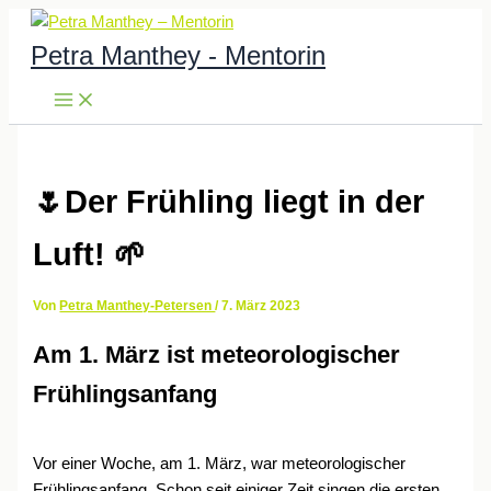
Zum
Inhalt
Petra Manthey - Mentorin
springen
🌷Der Frühling liegt in der
Luft! 🌱
Von
Petra Manthey-Petersen
/
7. März 2023
Am 1. März ist meteorologischer
Frühlingsanfang
Vor einer Woche, am 1. März, war meteorologischer
Frühlingsanfang. Schon seit einiger Zeit singen die ersten