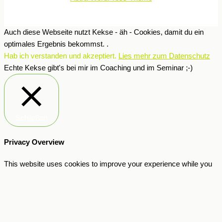
Auch diese Webseite nutzt Kekse - äh - Cookies, damit du ein
optimales Ergebnis bekommst. .
Hab ich verstanden und akzeptiert.
Lies mehr zum Datenschutz
Echte Kekse gibt's bei mir im Coaching und im Seminar ;-)
Schließen
Privacy Overview
This website uses cookies to improve your experience while you
navigate through the website. Out of these, the cookies that are
categorized as necessary are stored on your browser as they are
essential for the working of basic functionalities of the website. We
also use third-party cookies that help us analyze and understand